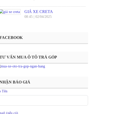
GIÁ XE CRETA
08:45
|
02/04/2025
FACEBOOK
TƯ VẤN MUA Ô TÔ TRẢ GÓP
NHẬN BÁO GIÁ
ọ Tên
ail (nếu có)