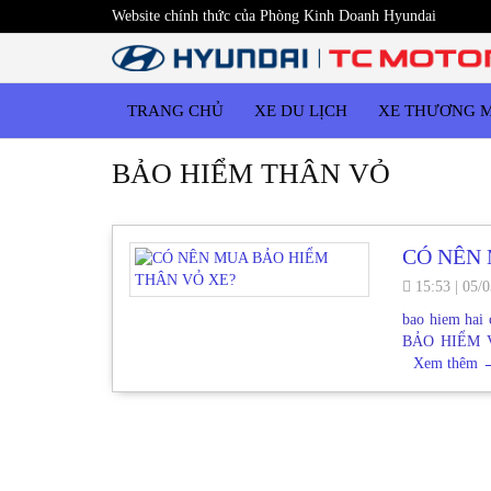
Website chính thức của Phòng Kinh Doanh Hyundai
TRANG CHỦ
XE DU LỊCH
XE THƯƠNG 
BẢO HIỂM THÂN VỎ
CÓ NÊN 
15:53
|
05/0
bao hiem hai
BẢO HIỂM V
Xem thêm