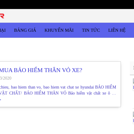
MẠI
BẢNG GIÁ
KHUYẾN MÃI
TIN TỨC
LIÊN HỆ
MUA BẢO HIỂM THÂN VỎ XE?
3/2020
 chieu, bao hiem than vo, bao hiem vat chat xe hyundai BẢO HIỂM
ẬT CHẤT/ BẢO HIỂM THÂN VỎ Bảo hiểm vật chất xe ô …
→