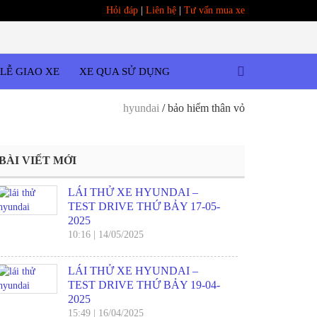
Hỏi đáp
|
Liên hệ
|
Tư vấn mua xe
LỄ GIAO XE
XE QUA SỬ DỤNG
hyundai
/
bảo hiểm thân vỏ
BÀI VIẾT MỚI
LÁI THỬ XE HYUNDAI –
TEST DRIVE THỨ BẢY 17-05-
2025
10:16
|
14/05/2025
LÁI THỬ XE HYUNDAI –
TEST DRIVE THỨ BẢY 19-04-
2025
15:49
|
16/04/2025