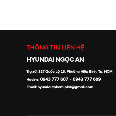
THÔNG TIN LIÊN HỆ
HYUNDAI NGỌC AN
Trụ sở: 327 Quốc Lộ 13, Phường Hiệp Bình, Tp. HCM
0943 777 607
0943 777 609
Hotline:
-
Email:
hyundai.tphcm.pkd@gmail.com