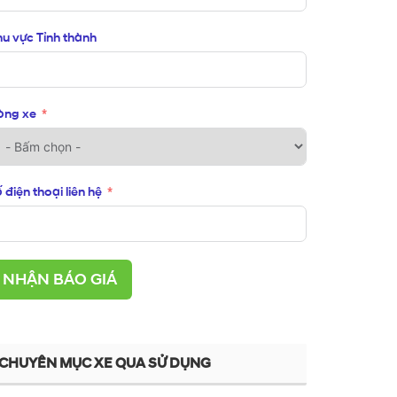
u vực Tỉnh thành
òng xe
 điện thoại liên hệ
NHẬN BÁO GIÁ
CHUYÊN MỤC XE QUA SỬ DỤNG