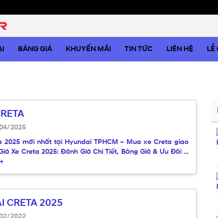
I
BẢNG GIÁ
KHUYẾN MÃI
TIN TỨC
LIÊN HỆ
LỄ
CRETA
04/2025
a 2025 mới nhất tại Hyundai TPHCM – Mua xe Creta giao
 Giá Xe Creta 2025: Đánh Giá Chi Tiết, Bảng Giá & Ưu Đãi …
→
I CRETA 2025
02/2022