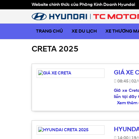
Website chính thức của Phòng Kinh Doanh Hyundai
TRANG CHỦ
XE DU LỊCH
XE THƯƠNG MẠ
CRETA 2025
GIÁ XE 
08:45
|
02/
Giá xe Cret
liền tại đây
Xem thêm
HYUNDA
14:00
|
19/