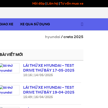
Hỏi đáp
|
Liên hệ
|
Tư vấn mua xe
 GIAO XE
XE QUA SỬ DỤNG
hyundai
/
creta 2025
BÀI VIẾT MỚI
LÁI THỬ XE HYUNDAI – TEST
DRIVE THỨ BẢY 17-05-2025
10:16
|
14/05/2025
LÁI THỬ XE HYUNDAI – TEST
DRIVE THỨ BẢY 19-04-2025
15:49
|
16/04/2025