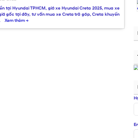
liền tại Hyundai TPHCM, giá xe Hyundai Creta 2025, mua xe
giá gốc tại đây, tư vấn mua xe Creta trả góp, Creta khuyến
…
Xem thêm
→
H
Em