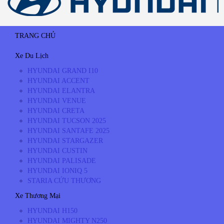
TRANG CHỦ
Xe Du Lịch
HYUNDAI GRAND I10
HYUNDAI ACCENT
HYUNDAI ELANTRA
HYUNDAI VENUE
HYUNDAI CRETA
HYUNDAI TUCSON 2025
HYUNDAI SANTAFE 2025
HYUNDAI STARGAZER
HYUNDAI CUSTIN
HYUNDAI PALISADE
HYUNDAI IONIQ 5
STARIA CỨU THƯƠNG
Xe Thương Mại
HYUNDAI H150
HYUNDAI MIGHTY N250