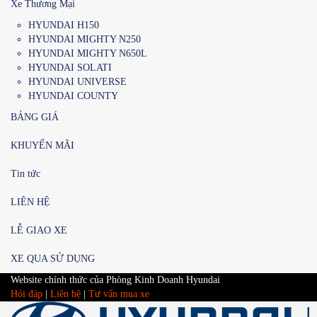
Xe Thương Mại
HYUNDAI H150
HYUNDAI MIGHTY N250
HYUNDAI MIGHTY N650L
HYUNDAI SOLATI
HYUNDAI UNIVERSE
HYUNDAI COUNTY
BẢNG GIÁ
KHUYẾN MÃI
Tin tức
LIÊN HỆ
LỄ GIAO XE
XE QUA SỬ DỤNG
Website chính thức của Phòng Kinh Doanh Hyundai
Hỏi đáp
|
Liên hệ
|
Tư vấn mua xe