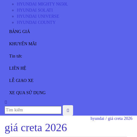
HYUNDAI MIGHTY N650L
HYUNDAI SOLATI
HYUNDAI UNIVERSE
HYUNDAI COUNTY
BẢNG GIÁ
KHUYẾN MÃI
Tin tức
LIÊN HỆ
LỄ GIAO XE
XE QUA SỬ DỤNG
hyundai
/
giá creta 2026
giá creta 2026