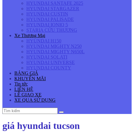
HYUNDAI SANTAFE 2025
HYUNDAI STARGAZER
HYUNDAI CUSTIN
HYUNDAI PALISADE
HYUNDAI IONIQ 5
STARIA CỨU THƯƠNG
Xe Thương Mại
HYUNDAI H150
HYUNDAI MIGHTY N250
HYUNDAI MIGHTY N650L
HYUNDAI SOLATI
HYUNDAI UNIVERSE
HYUNDAI COUNTY
BẢNG GIÁ
KHUYẾN MÃI
Tin tức
LIÊN HỆ
LỄ GIAO XE
XE QUA SỬ DỤNG
giá hyundai tucson