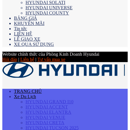
HYUNDAI SOLATI
HYUNDAI UNIVERSE
HYUNDAI COUNTY
BẢNG GIÁ
KHUYẾN MÃI
Tin tức
LIÊN HỆ
LỄ GIAO XE
XE QUA SỬ DỤNG
Website chính thức của Phòng Kinh Doanh Hyundai
Hỏi đáp
|
Liên hệ
|
Tư vấn mua xe
TRANG CHỦ
Xe Du Lịch
HYUNDAI GRAND I10
HYUNDAI ACCENT
HYUNDAI ELANTRA
HYUNDAI VENUE
HYUNDAI CRETA
HYUNDAI TUCSON 2025