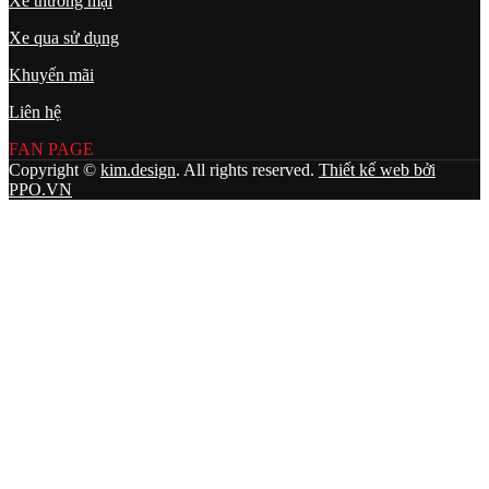
Xe thương mại
Xe qua sử dụng
Khuyến mãi
Liên hệ
FAN PAGE
Copyright ©
kim.design
. All rights reserved.
Thiết kế web bởi
PPO.VN