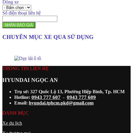
Dòng xe
Số điện thoại liên hệ
NHẬN BÁO GIÁ
CHUYÊN MỤC XE QUA SỬ DỤNG
THÔNG TIN LIÊN HỆ
HYUNDAI NGỌC AN
Trụ sở: 327 Quốc Lộ 13, Phường Hiệp Bình, Tp. HCM
0943 777 607
0943 777 609
Hotline:
-
Email:
hyundai.tphcm.pkd@gmail.com
DANH MỤC
Xe du lịch