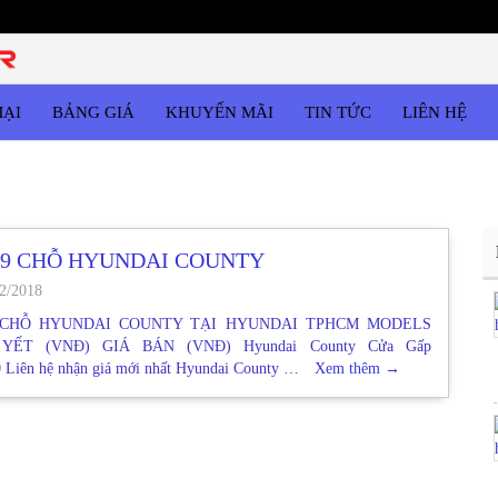
MẠI
BẢNG GIÁ
KHUYẾN MÃI
TIN TỨC
LIÊN HỆ
29 CHỖ HYUNDAI COUNTY
2/2018
 CHỖ HYUNDAI COUNTY TẠI HYUNDAI TPHCM MODELS
YẾT (VNĐ) GIÁ BÁN (VNĐ) Hyundai County Cửa Gấp
0 Liên hệ nhận giá mới nhất Hyundai County …
Xem thêm
→