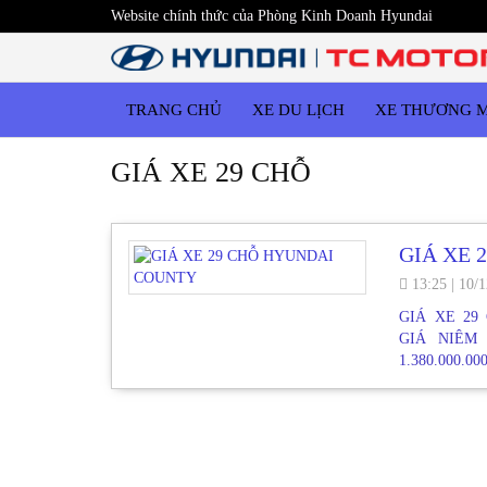
Website chính thức của Phòng Kinh Doanh Hyundai
TRANG CHỦ
XE DU LỊCH
XE THƯƠNG 
GIÁ XE 29 CHỖ
GIÁ XE 
13:25
|
10/1
GIÁ XE 29
GIÁ NIÊM 
1.380.000.00