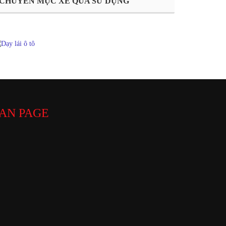
CHUYÊN MỤC XE QUA SỬ DỤNG
AN PAGE