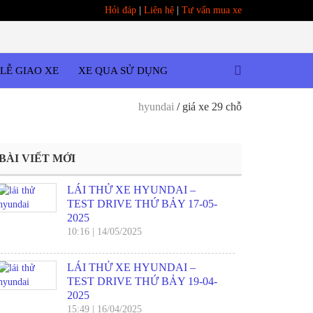
Hỏi đáp
|
Liên hệ
|
Tư vấn mua xe
LỄ GIAO XE
XE QUA SỬ DỤNG
hyundai
/
giá xe 29 chỗ
BÀI VIẾT MỚI
LÁI THỬ XE HYUNDAI –
TEST DRIVE THỨ BẢY 17-05-
2025
10:16
|
14/05/2025
LÁI THỬ XE HYUNDAI –
TEST DRIVE THỨ BẢY 19-04-
2025
15:49
|
16/04/2025