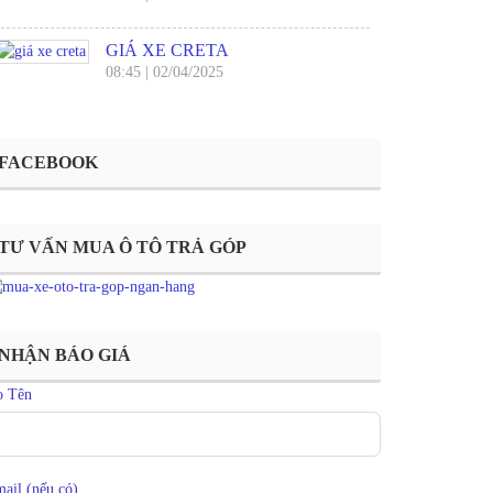
GIÁ XE CRETA
08:45
|
02/04/2025
FACEBOOK
TƯ VẤN MUA Ô TÔ TRẢ GÓP
NHẬN BÁO GIÁ
ọ Tên
ail (nếu có)