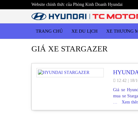
Website chính thức của Phòng Kinh Doanh Hyundai
TRANG CHỦ
XE DU LỊCH
XE THƯƠNG 
GIÁ XE STARGAZER
HYUNDA
12:42
|
18/1
Giá xe Hyund
mua xe Starga
…
Xem th