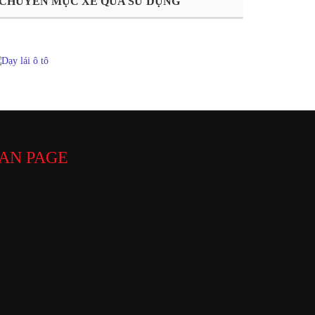
CHUYÊN MỤC XE QUA SỬ DỤNG
AN PAGE