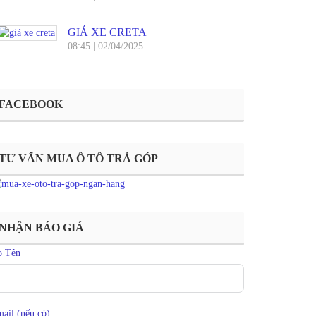
GIÁ XE CRETA
08:45
|
02/04/2025
FACEBOOK
TƯ VẤN MUA Ô TÔ TRẢ GÓP
NHẬN BÁO GIÁ
ọ Tên
ail (nếu có)