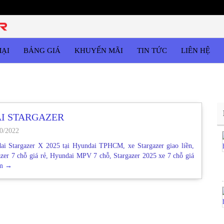
MẠI
BẢNG GIÁ
KHUYẾN MÃI
TIN TỨC
LIÊN HỆ
I STARGAZER
0/2022
ai Stargazer X 2025 tại Hyundai TPHCM, xe Stargazer giao liền,
zer 7 chỗ giá rẻ, Hyundai MPV 7 chỗ, Stargazer 2025 xe 7 chỗ giá
êm
→