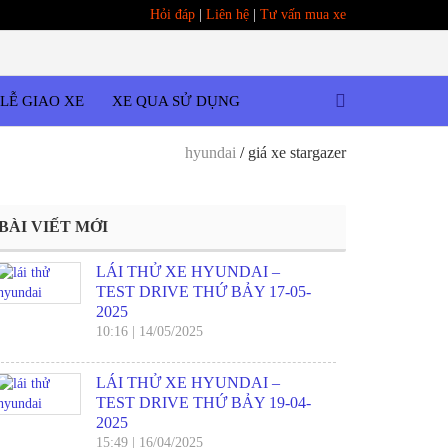
Hỏi đáp
|
Liên hệ
|
Tư vấn mua xe
LỄ GIAO XE
XE QUA SỬ DỤNG
hyundai
/
giá xe stargazer
BÀI VIẾT MỚI
LÁI THỬ XE HYUNDAI –
TEST DRIVE THỨ BẢY 17-05-
2025
10:16
|
14/05/2025
LÁI THỬ XE HYUNDAI –
TEST DRIVE THỨ BẢY 19-04-
2025
15:49
|
16/04/2025