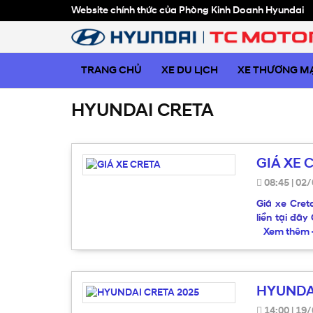
Website chính thức của Phòng Kinh Doanh Hyundai
TRANG CHỦ
XE DU LỊCH
XE THƯƠNG MẠ
HYUNDAI CRETA
GIÁ XE 
08:45
|
02/
Giá xe Cret
liền tại đây
Xem thêm
HYUNDA
14:00
|
19/