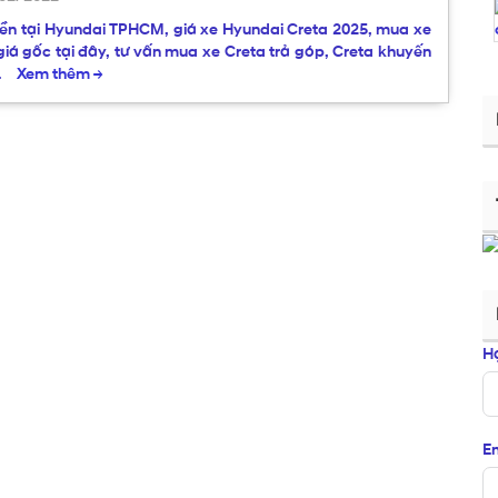
liền tại Hyundai TPHCM, giá xe Hyundai Creta 2025, mua xe
giá gốc tại đây, tư vấn mua xe Creta trả góp, Creta khuyến
…
Xem thêm
→
H
Em