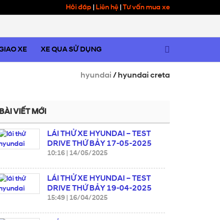
Hỏi đáp
|
Liên hệ
|
Tư vấn mua xe
 GIAO XE
XE QUA SỬ DỤNG
hyundai
/
hyundai creta
BÀI VIẾT MỚI
LÁI THỬ XE HYUNDAI – TEST
DRIVE THỨ BẢY 17-05-2025
10:16
|
14/05/2025
LÁI THỬ XE HYUNDAI – TEST
DRIVE THỨ BẢY 19-04-2025
15:49
|
16/04/2025