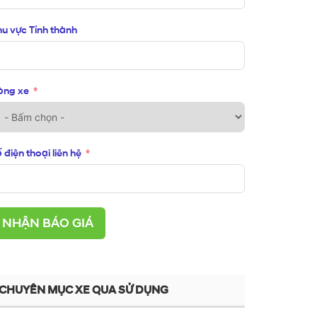
u vực Tỉnh thành
òng xe
 điện thoại liên hệ
NHẬN BÁO GIÁ
CHUYÊN MỤC XE QUA SỬ DỤNG