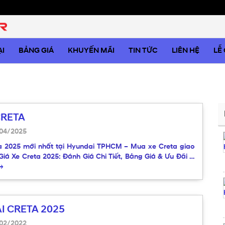
I
BẢNG GIÁ
KHUYẾN MÃI
TIN TỨC
LIÊN HỆ
LỄ
CRETA
04/2025
a 2025 mới nhất tại Hyundai TPHCM – Mua xe Creta giao
 Giá Xe Creta 2025: Đánh Giá Chi Tiết, Bảng Giá & Ưu Đãi …
→
I CRETA 2025
02/2022