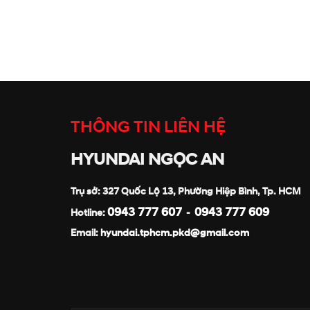
THÔNG TIN LIÊN HỆ
HYUNDAI NGỌC AN
Trụ sở: 327 Quốc Lộ 13, Phường Hiệp Bình, Tp. HCM
0943 777 607
0943 777 609
Hotline:
-
Email:
hyundai.tphcm.pkd@gmail.com