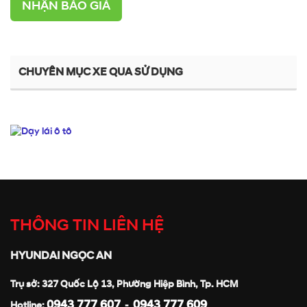
NHẬN BÁO GIÁ
CHUYÊN MỤC XE QUA SỬ DỤNG
THÔNG TIN LIÊN HỆ
HYUNDAI NGỌC AN
Trụ sở: 327 Quốc Lộ 13, Phường Hiệp Bình, Tp. HCM
0943 777 607
0943 777 609
Hotline:
-