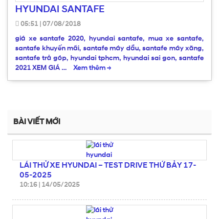
HYUNDAI SANTAFE
05:51
|
07/08/2018
giá xe santafe 2020, hyundai santafe, mua xe santafe,
santafe khuyến mãi, santafe máy dầu, santafe máy xăng,
santafe trả góp, hyundai tphcm, hyundai sai gon, santafe
2021 XEM GIÁ …
Xem thêm
→
BÀI VIẾT MỚI
LÁI THỬ XE HYUNDAI – TEST DRIVE THỨ BẢY 17-
05-2025
10:16
|
14/05/2025