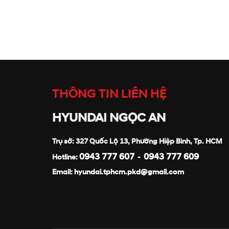
THÔNG TIN LIÊN HỆ
HYUNDAI NGỌC AN
Trụ sở: 327 Quốc Lộ 13, Phường Hiệp Bình, Tp. HCM
0943 777 607
0943 777 609
Hotline:
-
Email:
hyundai.tphcm.pkd@gmail.com