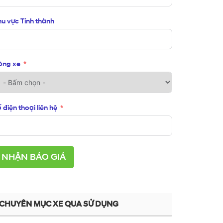
u vực Tỉnh thành
òng xe
 điện thoại liên hệ
NHẬN BÁO GIÁ
CHUYÊN MỤC XE QUA SỬ DỤNG