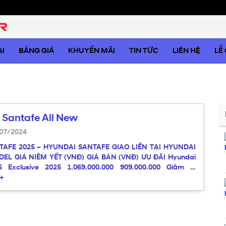
I
BẢNG GIÁ
KHUYẾN MÃI
TIN TỨC
LIÊN HỆ
LỄ
 Santafe All New
07/2024
TAFE 2025 – HYUNDAI SANTAFE GIAO LIỀN TẠI HYUNDAI
L GIÁ NIÊM YẾT (VNĐ) GIÁ BÁN (VNĐ) ƯU ĐÃI Hyundai
5 Exclusive 2025 1.069.000.000 909.000.000 Giảm …
→