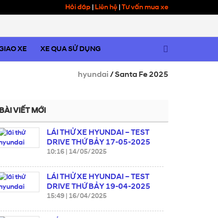
Hỏi đáp
|
Liên hệ
|
Tư vấn mua xe
 GIAO XE
XE QUA SỬ DỤNG
hyundai
/
Santa Fe 2025
BÀI VIẾT MỚI
LÁI THỬ XE HYUNDAI – TEST
DRIVE THỨ BẢY 17-05-2025
10:16
|
14/05/2025
LÁI THỬ XE HYUNDAI – TEST
DRIVE THỨ BẢY 19-04-2025
15:49
|
16/04/2025