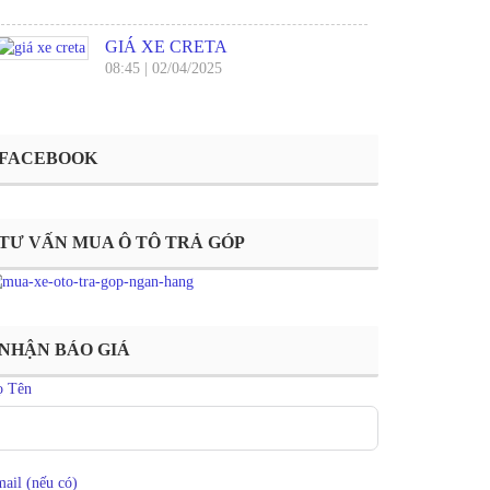
GIÁ XE CRETA
08:45
|
02/04/2025
FACEBOOK
TƯ VẤN MUA Ô TÔ TRẢ GÓP
NHẬN BÁO GIÁ
ọ Tên
ail (nếu có)