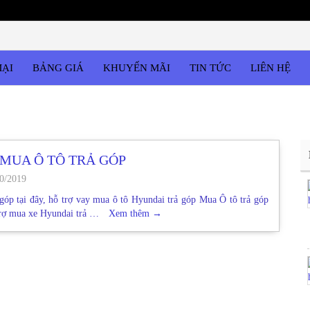
MẠI
BẢNG GIÁ
KHUYẾN MÃI
TIN TỨC
LIÊN HỆ
MUA Ô TÔ TRẢ GÓP
0/2019
góp tại đây, hỗ trợ vay mua ô tô Hyundai trả góp Mua Ô tô trả góp
trợ mua xe Hyundai trả …
Xem thêm
→