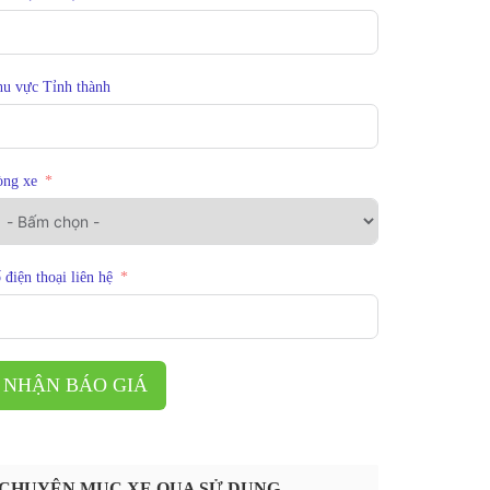
u vực Tỉnh thành
òng xe
 điện thoại liên hệ
NHẬN BÁO GIÁ
CHUYÊN MỤC XE QUA SỬ DỤNG