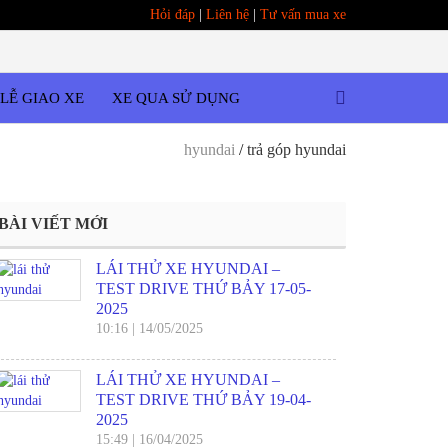
Hỏi đáp
|
Liên hệ
|
Tư vấn mua xe
LỄ GIAO XE
XE QUA SỬ DỤNG
hyundai
/
trả góp hyundai
BÀI VIẾT MỚI
LÁI THỬ XE HYUNDAI –
TEST DRIVE THỨ BẢY 17-05-
2025
10:16
|
14/05/2025
LÁI THỬ XE HYUNDAI –
TEST DRIVE THỨ BẢY 19-04-
2025
15:49
|
16/04/2025