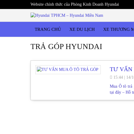
Website chính thức của Phòng Kinh Doanh Hyundai
TRANG CHỦ
XE DU LỊCH
XE THƯƠNG 
TRẢ GÓP HYUNDAI
TƯ VẤN 
15:44
|
14/1
Mua Ô tô trả 
tại đây – Hỗ 