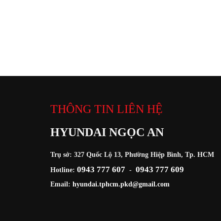
THÔNG TIN LIÊN HỆ
HYUNDAI NGỌC AN
Trụ sở: 327 Quốc Lộ 13, Phường Hiệp Bình, Tp. HCM
0943 777 607
0943 777 609
Hotline:
-
Email:
hyundai.tphcm.pkd@gmail.com