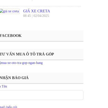
GIÁ XE CRETA
08:45
|
02/04/2025
FACEBOOK
TƯ VẤN MUA Ô TÔ TRẢ GÓP
NHẬN BÁO GIÁ
ọ Tên
ail (nếu có)