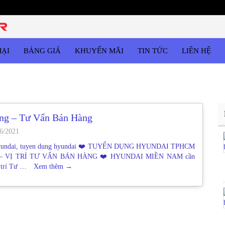
MẠI
BẢNG GIÁ
KHUYẾN MÃI
TIN TỨC
LIÊN HỆ
ng – Tư Vấn Bán Hàng
6/2021
hyundai, tuyen dung hyundai ❤️ TUYỂN DỤNG HYUNDAI TPHCM
– VỊ TRÍ TƯ VẤN BÁN HÀNG ❤️ HYUNDAI MIỀN NAM cần
ị trí Tư …
Xem thêm
→