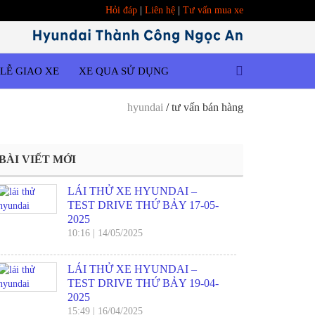
Hỏi đáp
|
Liên hệ
|
Tư vấn mua xe
LỄ GIAO XE
XE QUA SỬ DỤNG
hyundai
/
tư vấn bán hàng
BÀI VIẾT MỚI
LÁI THỬ XE HYUNDAI –
TEST DRIVE THỨ BẢY 17-05-
2025
10:16
|
14/05/2025
LÁI THỬ XE HYUNDAI –
TEST DRIVE THỨ BẢY 19-04-
2025
15:49
|
16/04/2025