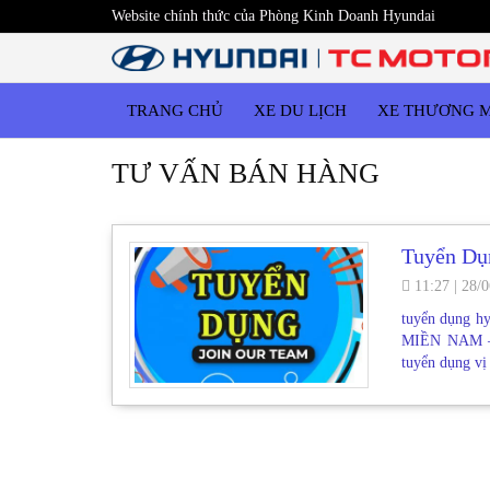
Website chính thức của Phòng Kinh Doanh Hyundai
TRANG CHỦ
XE DU LỊCH
XE THƯƠNG 
TƯ VẤN BÁN HÀNG
Tuyển Dụ
11:27
|
28/0
tuyển dụng 
MIỀN NAM 
tuyển dụng v