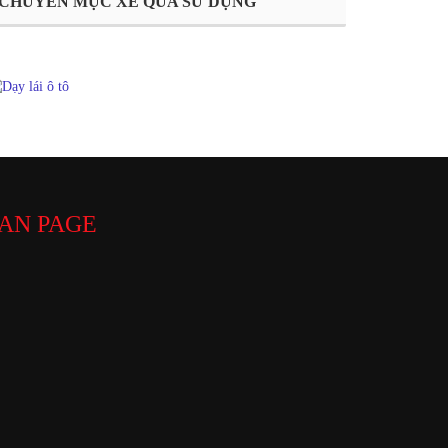
CHUYÊN MỤC XE QUA SỬ DỤNG
AN PAGE