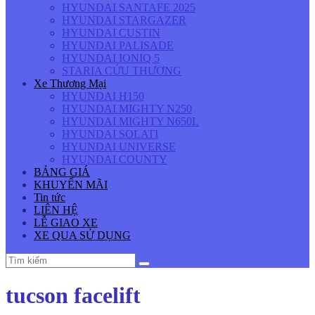
HYUNDAI SANTAFE 2025
HYUNDAI STARGAZER
HYUNDAI CUSTIN
HYUNDAI PALISADE
HYUNDAI IONIQ 5
STARIA CỨU THƯƠNG
Xe Thương Mại
HYUNDAI H150
HYUNDAI MIGHTY N250
HYUNDAI MIGHTY N650L
HYUNDAI SOLATI
HYUNDAI UNIVERSE
HYUNDAI COUNTY
BẢNG GIÁ
KHUYẾN MÃI
Tin tức
LIÊN HỆ
LỄ GIAO XE
XE QUA SỬ DỤNG
tucson facelift