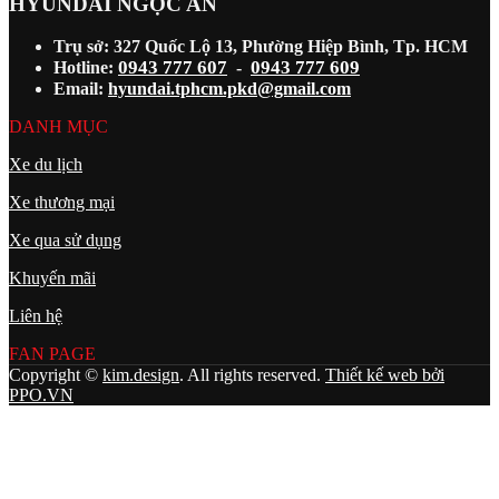
HYUNDAI NGỌC AN
Trụ sở: 327 Quốc Lộ 13, Phường Hiệp Bình, Tp. HCM
0943 777 607
0943 777 609
Hotline:
-
Email:
hyundai.tphcm.pkd@gmail.com
DANH MỤC
Xe du lịch
Xe thương mại
Xe qua sử dụng
Khuyến mãi
Liên hệ
FAN PAGE
Copyright ©
kim.design
. All rights reserved.
Thiết kế web bởi
PPO.VN