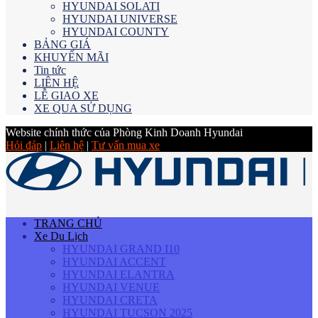
HYUNDAI SOLATI
HYUNDAI UNIVERSE
HYUNDAI COUNTY
BẢNG GIÁ
KHUYẾN MÃI
Tin tức
LIÊN HỆ
LỄ GIAO XE
XE QUA SỬ DỤNG
Website chính thức của Phòng Kinh Doanh Hyundai
Hỏi đáp
|
Liên hệ
|
Tư vấn mua xe
TRANG CHỦ
Xe Du Lịch
HYUNDAI GRAND I10
HYUNDAI ACCENT
HYUNDAI ELANTRA
HYUNDAI VENUE
HYUNDAI CRETA
HYUNDAI TUCSON 2025