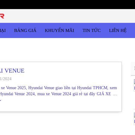
MẠI
BẢNG GIÁ
KHUYẾN MÃI
TIN TỨC
LIÊN HỆ
I VENUE
1/2024
 xe Venue 2025, Hyundai Venue giao liền tại Hyundai TPHCM, xem
Hyundai Venue 2024, mua xe Venue 2024 giá rẻ tại đây GIÁ XE …
→