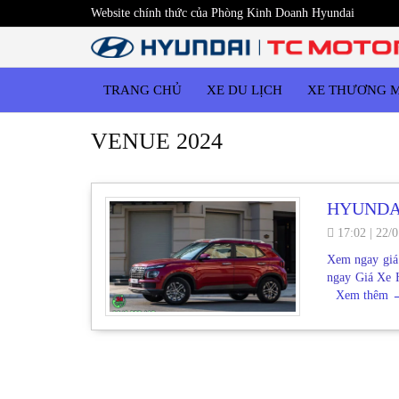
Website chính thức của Phòng Kinh Doanh Hyundai
TRANG CHỦ
XE DU LỊCH
XE THƯƠNG 
VENUE 2024
HYUNDA
17:02
|
22/0
Xem ngay giá
ngay Giá Xe 
Xem thêm