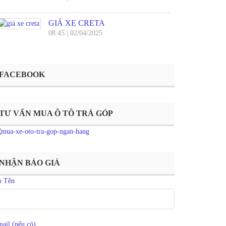
GIÁ XE CRETA
08:45
|
02/04/2025
FACEBOOK
TƯ VẤN MUA Ô TÔ TRẢ GÓP
NHẬN BÁO GIÁ
ọ Tên
ail (nếu có)