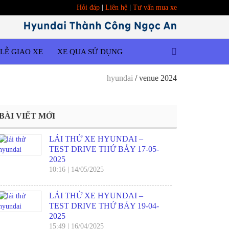
Hỏi đáp
|
Liên hệ
|
Tư vấn mua xe
LỄ GIAO XE
XE QUA SỬ DỤNG
hyundai
/
venue 2024
BÀI VIẾT MỚI
LÁI THỬ XE HYUNDAI –
TEST DRIVE THỨ BẢY 17-05-
2025
10:16
|
14/05/2025
LÁI THỬ XE HYUNDAI –
TEST DRIVE THỨ BẢY 19-04-
2025
15:49
|
16/04/2025