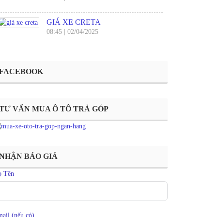
GIÁ XE CRETA
08:45
|
02/04/2025
FACEBOOK
TƯ VẤN MUA Ô TÔ TRẢ GÓP
NHẬN BÁO GIÁ
ọ Tên
ail (nếu có)