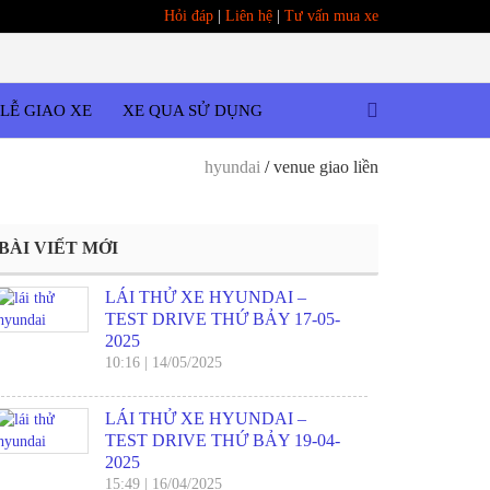
Hỏi đáp
|
Liên hệ
|
Tư vấn mua xe
LỄ GIAO XE
XE QUA SỬ DỤNG
hyundai
/
venue giao liền
BÀI VIẾT MỚI
LÁI THỬ XE HYUNDAI –
TEST DRIVE THỨ BẢY 17-05-
2025
10:16
|
14/05/2025
LÁI THỬ XE HYUNDAI –
TEST DRIVE THỨ BẢY 19-04-
2025
15:49
|
16/04/2025