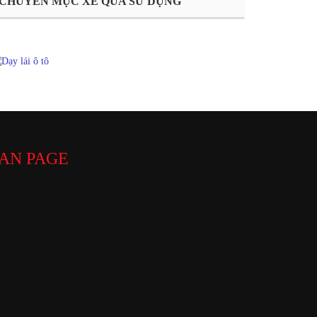
CHUYÊN MỤC XE QUA SỬ DỤNG
AN PAGE