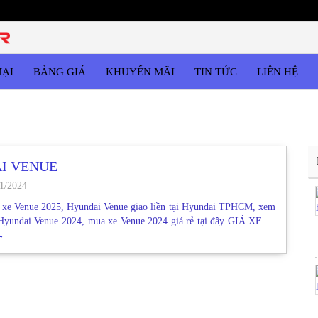
MẠI
BẢNG GIÁ
KHUYẾN MÃI
TIN TỨC
LIÊN HỆ
I VENUE
1/2024
 xe Venue 2025, Hyundai Venue giao liền tại Hyundai TPHCM, xem
Hyundai Venue 2024, mua xe Venue 2024 giá rẻ tại đây GIÁ XE …
→