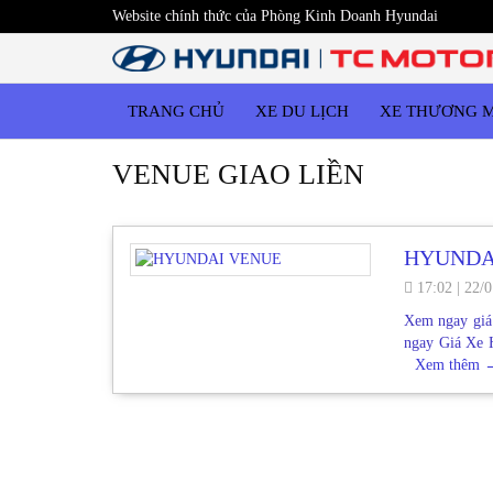
Website chính thức của Phòng Kinh Doanh Hyundai
TRANG CHỦ
XE DU LỊCH
XE THƯƠNG 
VENUE GIAO LIỀN
HYUNDA
17:02
|
22/0
Xem ngay giá
ngay Giá Xe 
Xem thêm