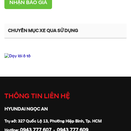
NHẬN BÁO GIÁ
CHUYÊN MỤC XE QUA SỬ DỤNG
THÔNG TIN LIÊN HỆ
HYUNDAI NGỌC AN
Trụ sở: 327 Quốc Lộ 13, Phường Hiệp Bình, Tp. HCM
0943 777 607
0943 777 609
Hotline:
-