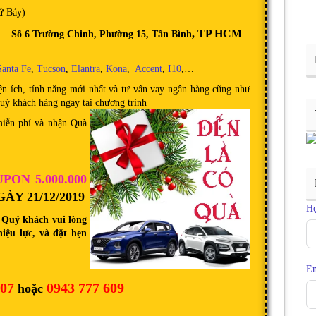
ứ Bảy)
, TP HCM
h
– Số 6 Trường Chinh, Phường 15, Tân Bình
Santa Fe
,
Tucson
,
Elantra
,
Kona
,
Accent
,
I10
,…
ện ích, tính năng mới nhất và tư vấn vay ngân hàng cũng như
uý khách hàng ngay tại chương trình
miễn phí và nhận Quà
PON 5.000.000
Y 21/12/2019
H
, Quý khách vui lòng
ệu lực, và đặt hẹn
Em
607
0943 777 609
hoặc