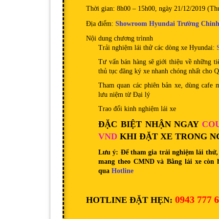
Thời gian: 8h00 – 15h00, ngày 21/12/2019 (Th
Địa điểm:
Showroom Hyundai Trường Chin
Nội dung chương trìnnh
Trải nghiệm lái thử các dòng xe Hyundai:
Tư vấn bán hàng sẽ giới thiệu về những ti
thủ tục đăng ký xe nhanh chóng nhất cho Q
Tham quan các phiên bản xe, dùng cafe 
lưu niệm từ Đại lý
Trao đổi kinh nghiệm lái xe
ĐẶC BIỆT NHẬN NGAY
COU
VND
KHI ĐẶT XE TRONG NGÀ
Lưu ý: Để tham gia trải nghiệm lái thử
mang theo CMND và Bằng lái xe còn hi
qua
Hotline
0943 777 
HOTLINE ĐẶT HẸN: