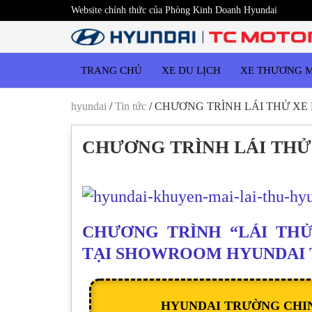
Website chính thức của Phòng Kinh Doanh Hyundai
TRANG CHỦ
XE DU LỊCH
XE THƯƠNG 
hyundai
/
Tin tức
/
CHƯƠNG TRÌNH LÁI THỬ XE 
CHƯƠNG TRÌNH LÁI THỬ 
lai thu xe Hyundai
CHƯƠNG TRÌNH “LÁI THỬ 
TẠI SHOWROOM HYUNDAI
HYUNDAI TRƯỜNG CHI