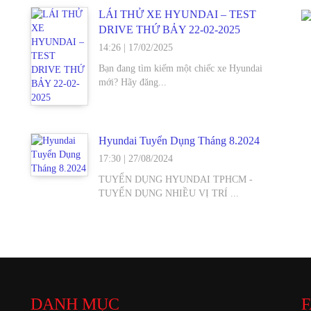
LÁI THỬ XE HYUNDAI – TEST
DRIVE THỨ BẢY 22-02-2025
14:26
|
17/02/2025
Bạn đang tìm kiếm một chiếc xe Hyundai
mới? Hãy đăng...
Hyundai Tuyển Dụng Tháng 8.2024
17:30
|
27/08/2024
TUYỂN DỤNG HYUNDAI TPHCM -
TUYỂN DỤNG NHIỀU VỊ TRÍ ...
DANH MỤC
F