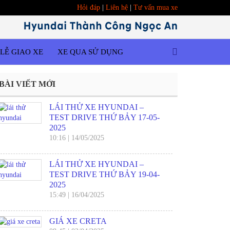
Hỏi đáp
|
Liên hệ
|
Tư vấn mua xe
LỄ GIAO XE
XE QUA SỬ DỤNG
BÀI VIẾT MỚI
LÁI THỬ XE HYUNDAI –
TEST DRIVE THỨ BẢY 17-05-
2025
10:16
|
14/05/2025
LÁI THỬ XE HYUNDAI –
TEST DRIVE THỨ BẢY 19-04-
2025
15:49
|
16/04/2025
GIÁ XE CRETA