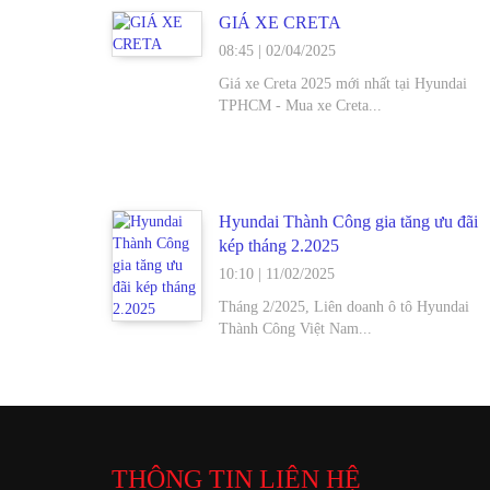
GIÁ XE CRETA
08:45
|
02/04/2025
Giá xe Creta 2025 mới nhất tại Hyundai
TPHCM - Mua xe Creta...
Hyundai Thành Công gia tăng ưu đãi
kép tháng 2.2025
10:10
|
11/02/2025
Tháng 2/2025, Liên doanh ô tô Hyundai
Thành Công Việt Nam...
THÔNG TIN LIÊN HỆ