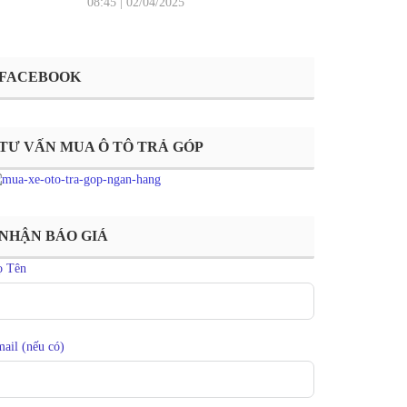
08:45
|
02/04/2025
FACEBOOK
TƯ VẤN MUA Ô TÔ TRẢ GÓP
NHẬN BÁO GIÁ
ọ Tên
ail (nếu có)