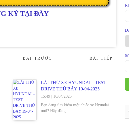
Kh
G KÝ TẠI ĐÂY
D
Số
BÀI TRƯỚC
BÀI TIẾP
→
LÁI THỬ XE HYUNDAI – TEST
DRIVE THỨ BẢY 19-04-2025
15:49
|
16/04/2025
Bạn đang tìm kiếm một chiếc xe Hyundai
mới? Hãy đăng...