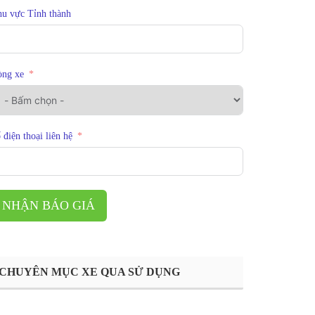
u vực Tỉnh thành
òng xe
 điện thoại liên hệ
NHẬN BÁO GIÁ
CHUYÊN MỤC XE QUA SỬ DỤNG