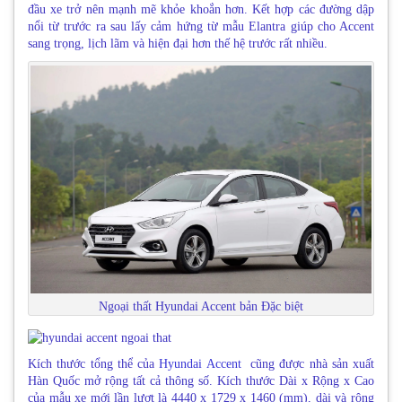
đầu xe trở nên mạnh mẽ khỏe khoắn hơn. Kết hợp các đường dập
nổi từ trước ra sau lấy cảm hứng từ mẫu Elantra giúp cho Accent
sang trọng, lịch lãm và hiện đại hơn thế hệ trước rất nhiều.
Ngoại thất Hyundai Accent bản Đặc biệt
Kích thước tổng thể của
Hyundai Accent
cũng được nhà sản xuất
Hàn Quốc mở rộng tất cả thông số. Kích thước Dài x Rộng x Cao
của mẫu xe mới lần lượt là 4440 x 1729 x 1460 (mm), dài và rộng