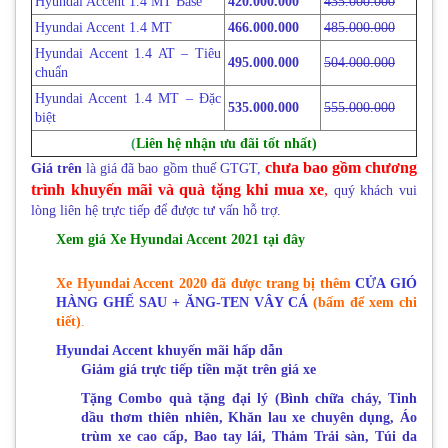
Hyundai Accent 1.4 MT Base
420.000.000
435.000.000
Hyundai Accent 1.4 MT
466.000.000
485.000.000
Hyundai Accent 1.4 AT – Tiêu
495.000.000
504.000.000
chuẩn
Hyundai Accent 1.4 MT – Đặc
535.000.000
555.000.000
biệt
(
Liên hệ nhận ưu đãi tốt nhất)
chưa bao gồm chương
Giá trên
là giá đã bao gồm thuế GTGT,
trình khuyến mãi và quà tặng khi mua xe
,
quý khách vui
lòng liên hệ trực tiếp để được tư vấn hỗ trợ.
Xem giá Xe Hyundai Accent 2021 tại đây
Xe
Hyundai Accent 2020
đã được trang bị thêm
CỬA GIÓ
HÀNG GHẾ SAU + ĂNG-TEN VÂY CÁ
(bấm để xem chi
tiết)
.
Hyundai Accent
khuyến mãi hấp dẫn
Giảm giá trực tiếp tiền mặt trên giá xe
Tặng Combo quà tặng đại lý (Bình chữa cháy, Tinh
dầu thơm thiên nhiên, Khăn lau xe chuyên dụng, Áo
trùm xe cao cấp, Bao tay lái, Thảm Trải sàn, Túi da