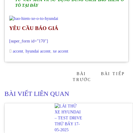
TÔ TẠI ĐÂY
YÊU CẦU BÁO GIÁ
[super_form id=”170″]
accent
,
hyundai accent
,
xe accent
BÀI
BÀI TIẾP
→
TRƯỚC
BÀI VIẾT LIÊN QUAN