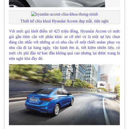
Thiết kế chìa khoá Hyundai Accent đẹp mắt, tiện nghi
Với mức giá khởi điểm từ 425 triệu đồng,
Hyundai Accent
có mức
giá gần tiệm cận với phân khúc xe cỡ nhỏ và là một sự lựa chọn
đáng cân nhắc với những ai có nhu cầu về một chiếc sedan phục vụ
nhu cầu đi lại hàng ngày, vận hành êm ái, tiết kiệm nhiên liệu, có
mức chi phí đầu tư ban đầu không quá cao nhưng lại được trang bị
tiện nghi khá đầy đủ.