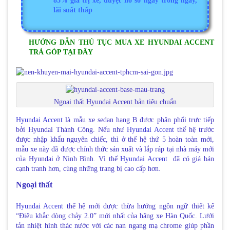
85% giá trị xe, duyệt hồ sơ ngay trong ngày,
lãi suất thấp
HƯỚNG DẪN THỦ TỤC MUA XE HYUNDAI ACCENT
TRẢ GÓP TẠI ĐÂY
Ngoại thất Hyundai Accent bản tiêu chuẩn
Hyundai Accent
là mẫu xe sedan hạng B được phân phối trực tiếp
bởi Hyundai Thành Công. Nếu như
Hyundai Accent
thế hệ trước
được nhập khẩu nguyên chiếc, thì ở thế hệ thứ 5 hoàn toàn mới,
mẫu xe này đã được chính thức sản xuất và lắp ráp tại nhà máy mới
của Hyundai ở Ninh Bình. Vì thế
Hyundai Accent
đã có giá bán
cạnh tranh hơn, cùng những trang bị cao cấp hơn.
Ngoại thất
Hyundai Accent
thế hệ mới được thừa hưởng ngôn ngữ thiết kế
“Điêu khắc dòng chảy 2.0” mới nhất của hãng xe Hàn Quốc. Lưới
tản nhiệt hình thác nước với các nan ngang mạ chrome giúp phần