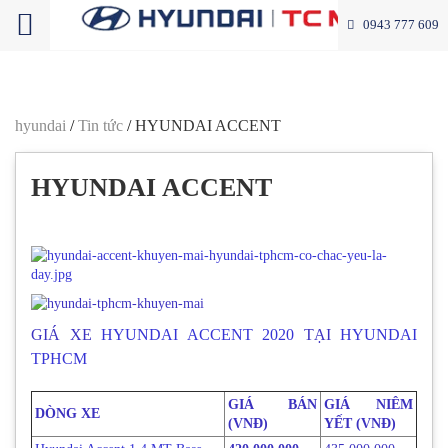
0943 777 609
hyundai
/
Tin tức
/
HYUNDAI ACCENT
HYUNDAI ACCENT
giá xe accent, accent 2020, mua xe accent, hyundai accent, accent khuyến mãi, accent trả góp
GIÁ XE
HYUNDAI ACCENT 2020
TẠI
HYUNDAI
TPHCM
GIÁ BÁN
GIÁ NIÊM
DÒNG XE
(VNĐ)
YẾT (VNĐ)