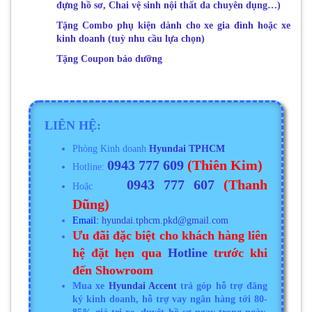
đựng hồ sơ, Chai vệ sinh nội thất da chuyên dụng…)
Tặng Combo phụ kiện dành cho xe gia đình hoặc xe
kinh doanh (tuỳ nhu cầu lựa chọn)
Tặng Coupon bảo dưỡng
LIÊN HỆ:
Phòng Kinh doanh
Hyundai TPHCM
0943 777 609
(
Thiên Kim)
Hotline:
0943 777 607
(Thanh
Hoặc
Dũng)
Email:
hyundai.tphcm.pkd@gmail.com
Ưu đãi đặc biệt cho khách hàng liên
hệ đặt hẹn qua
Hotline
trước khi
đến Showroom
Mua xe
Hyundai Accent
trả góp hỗ trợ đăng
ký kinh doanh, h
ỗ trợ vay ngân hàng tới 80-