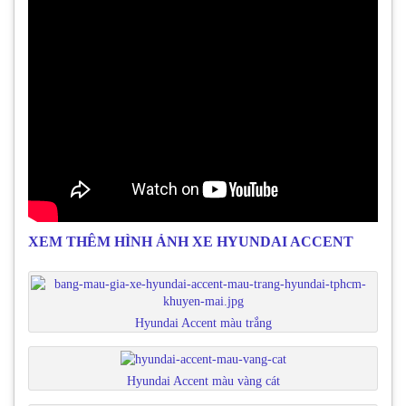
XEM THÊM HÌNH ẢNH XE HYUNDAI ACCENT
Hyundai Accent màu trắng
Hyundai Accent màu vàng cát