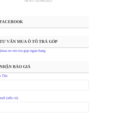
08:45
|
02/04/2025
FACEBOOK
TƯ VẤN MUA Ô TÔ TRẢ GÓP
NHẬN BÁO GIÁ
ọ Tên
ail (nếu có)