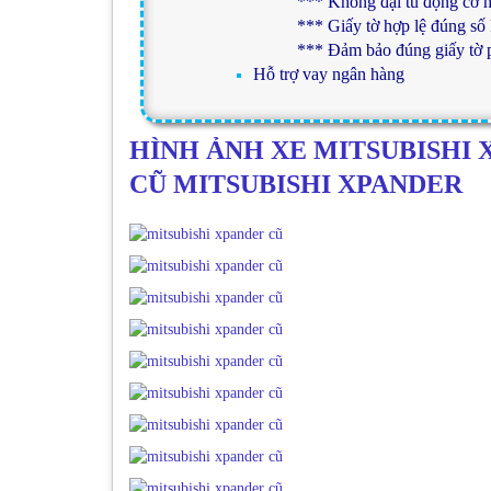
*** Không đại tu động cơ h
*** Giấy tờ hợp lệ đúng số
*** Đảm bảo đúng giấy tờ p
Hỗ trợ vay ngân hàng
HÌNH ẢNH XE MITSUBISHI 
CŨ MITSUBISHI XPANDER