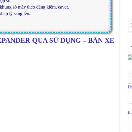
ộp số.
 khung số máy theo đăng kiểm, cavet.
háp lý sang tên.
XPANDER QUA SỬ DỤNG – BÁN XE
H
Em