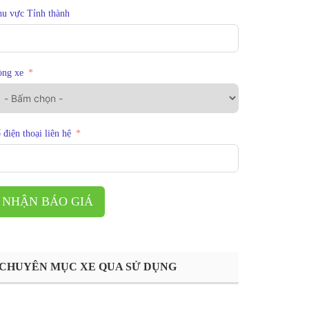
u vực Tỉnh thành
òng xe
 điện thoại liên hệ
NHẬN BÁO GIÁ
CHUYÊN MỤC XE QUA SỬ DỤNG