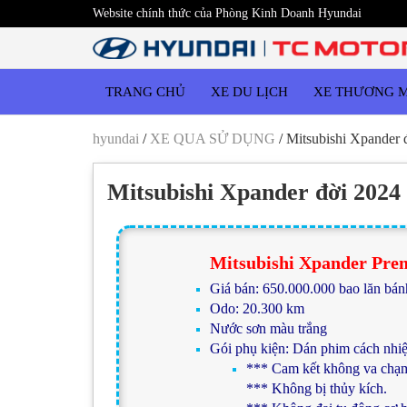
Website chính thức của Phòng Kinh Doanh Hyundai
TRANG CHỦ
XE DU LỊCH
XE THƯƠNG 
hyundai
/
XE QUA SỬ DỤNG
/
Mitsubishi Xpander 
Mitsubishi Xpander đời 2024
Mitsubishi Xpander Pre
Giá bán: 650.000.000 bao lăn bán
Odo: 20.300 km
Nước sơn màu trắng
Gói phụ kiện: Dán phim cách nhiệ
*** Cam kết không va chạ
*** Không bị thủy kích.