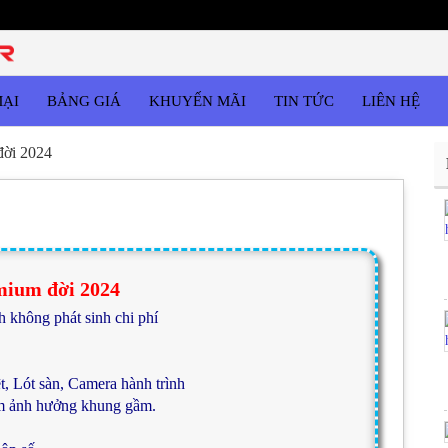
MẠI
BẢNG GIÁ
KHUYẾN MÃI
TIN TỨC
LIÊN HỆ
đời 2024
mium đời 2024
h không phát sinh chi phí
t, Lót sàn, Camera hành trình
m ảnh hưởng khung gầm.