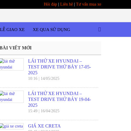
Hỏi đáp
|
Liên hệ
|
Tư vấn mua xe
LỄ GIAO XE
XE QUA SỬ DỤNG
BÀI VIẾT MỚI
LÁI THỬ XE HYUNDAI –
TEST DRIVE THỨ BẢY 17-05-
2025
10:16
|
14/05/2025
LÁI THỬ XE HYUNDAI –
TEST DRIVE THỨ BẢY 19-04-
2025
15:49
|
16/04/2025
GIÁ XE CRETA