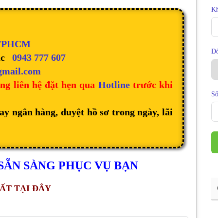
Kh
 TPHCM
D
ặc
0943 777 607
gmail.com
ng liên hệ đặt hẹn qua
Hotline
trước khi
Số
ay ngân hàng, duyệt hồ sơ trong ngày, lãi
SẴN SÀNG PHỤC VỤ BẠN
ẤT TẠI ĐÂY