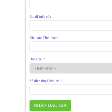
Email (nếu có)
Khu vực Tỉnh thành
Dòng xe
Số điện thoại liên hệ
NHẬN BÁO GIÁ