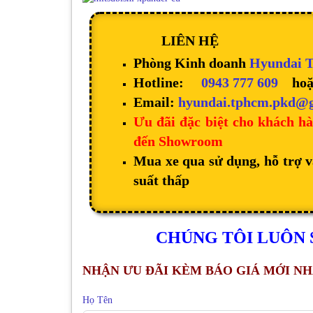
LIÊN HỆ
Phòng Kinh doanh
Hyundai
Hotline:
0943 777 609
ho
Email:
hyundai.tphcm.pkd@
Ưu đãi đặc biệt cho khách hà
đến Showroom
Mua xe qua sử dụng, hỗ trợ v
suất thấp
CHÚNG TÔI LUÔN 
NHẬN ƯU ĐÃI KÈM BÁO GIÁ MỚI NH
Họ Tên