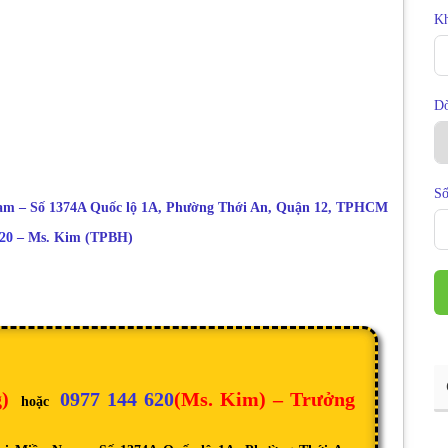
Kh
D
Số
 Nam – Số 1374A Quốc lộ 1A, Phường Thới An, Quận 12, TPHCM
20
– Ms. Kim (TPBH)
g
)
0977 144 620
(Ms. Kim) – Trưởng
hoặc