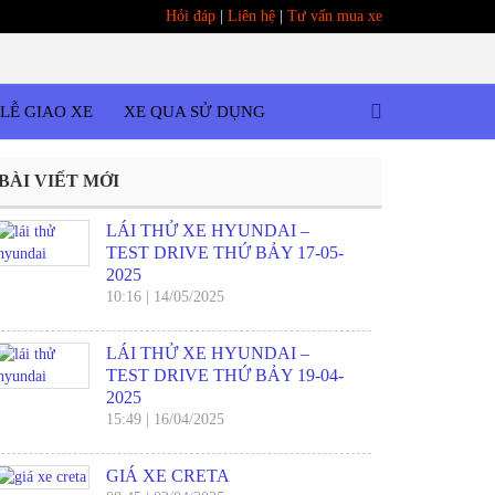
Hỏi đáp
|
Liên hệ
|
Tư vấn mua xe
LỄ GIAO XE
XE QUA SỬ DỤNG
BÀI VIẾT MỚI
LÁI THỬ XE HYUNDAI –
TEST DRIVE THỨ BẢY 17-05-
2025
10:16
|
14/05/2025
LÁI THỬ XE HYUNDAI –
TEST DRIVE THỨ BẢY 19-04-
2025
15:49
|
16/04/2025
GIÁ XE CRETA