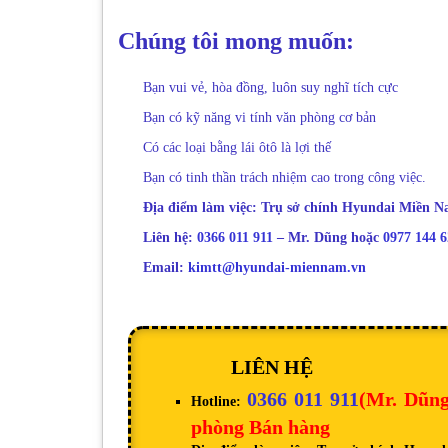
Chúng tôi mong muốn:
Bạn vui vẻ, hòa đồng, luôn suy nghĩ tích cực
Bạn có kỹ năng vi tính văn phòng cơ bản
Có các loại bằng lái ôtô là lợi thế
Bạn có tinh thần trách nhiệm cao trong công việc.
Địa điểm làm việc: Trụ sở chính Hyundai Miền
Liên hệ:
0366 011 911
– Mr. Dũng hoặc
0977 144 6
Email:
kimtt@hyundai-miennam.vn
LIÊN HỆ
0366 011 911
(Mr. Dũn
Hotline:
phòng Bán hàng