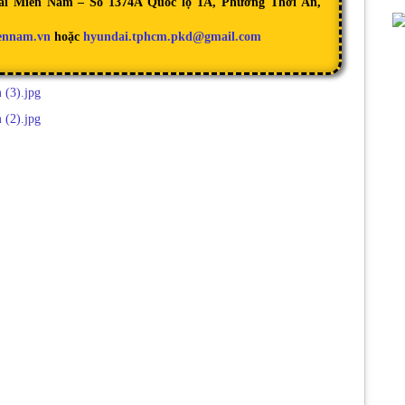
dai Miền Nam – Số 1374A Quốc lộ 1A, Phường Thới An,
ennam.vn
hoặc
hyundai.tphcm.pkd@gmail.com