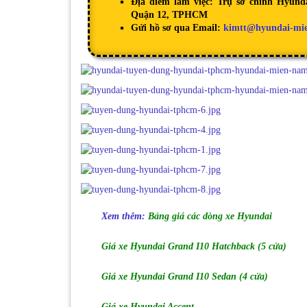
Địa điểm làm việc: Trụ sở chính Hyun
Quận 12, TPHCM
Gửi hồ sơ qua Email:
kimtt@hyundai-mi
Xem
thêm:
Bảng giá các dòng xe Hyundai
Giá xe Hyundai Grand I10 Hatchback (5 cửa)
Giá xe Hyundai Grand I10 Sedan (4 cửa)
Giá xe Hyundai Accent