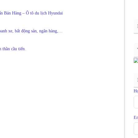
ấn Bán Hàng – Ô tô du lịch Hyundai
oanh xe, bất động sản, ngân hàng,…
 thần cầu tiến.
H
Em