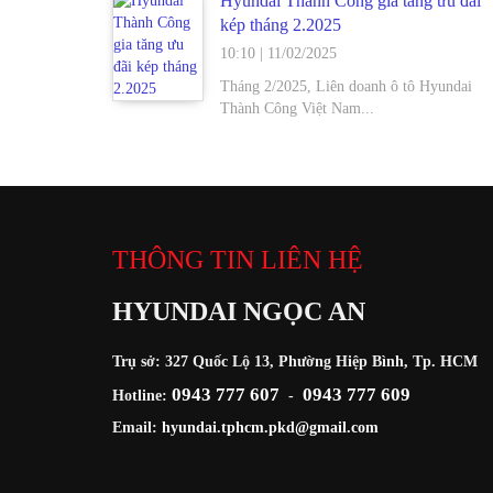
Hyundai Thành Công gia tăng ưu đãi
kép tháng 2.2025
10:10
|
11/02/2025
Tháng 2/2025, Liên doanh ô tô Hyundai
Thành Công Việt Nam...
THÔNG TIN LIÊN HỆ
HYUNDAI NGỌC AN
Trụ sở: 327 Quốc Lộ 13, Phường Hiệp Bình, Tp. HCM
0943 777 607
0943 777 609
Hotline:
-
Email:
hyundai.tphcm.pkd@gmail.com