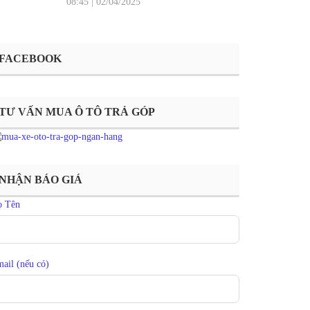
08:45
|
02/04/2025
FACEBOOK
TƯ VẤN MUA Ô TÔ TRẢ GÓP
NHẬN BÁO GIÁ
ọ Tên
ail (nếu có)