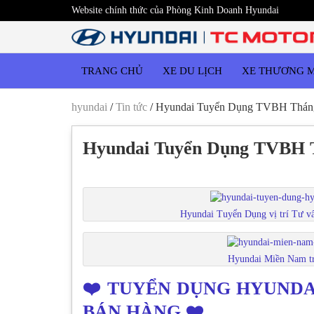
Website chính thức của Phòng Kinh Doanh Hyundai
TRANG CHỦ
XE DU LỊCH
XE THƯƠNG 
hyundai
/
Tin tức
/
Hyundai Tuyển Dụng TVBH Thán
Hyundai Tuyển Dụng TVBH T
tuyển dụng hyundai, tuyen dung hyundai; hyundai mien nam tuyen dung
Hyundai Tuyển Dụng vị trí Tư v
Hyundai Miền Nam tr
❤️ TUYỂN DỤNG HYUNDAI
BÁN HÀNG ❤️