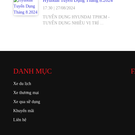
Hyundai Tuyển Dụng Tháng 8.2024
17:30
|
27/08/2024
TUYỂN DỤNG HYUNDAI TPHCM -
TUYỂN DỤNG NHIỀU VỊ TRÍ ...
DANH MỤC
F
Xe du lịch
Xe thương mại
Xe qua sử dụng
Khuyến mãi
Liên hệ