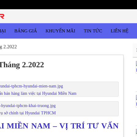
MẠI
BẢNG GIÁ
KHUYẾN MÃI
TIN TỨC
LIÊN HỆ
g 2.2022
háng 2.2022
ấn bán hàng làm việc tại Hyundai Miền Nam
ụ sở chính tại Hyundai TPHCM
 MIỀN NAM – VỊ TRÍ TƯ VẤN