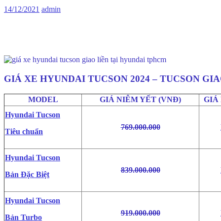
14/12/2021
admin
Hyundai Tucson giao liền tại Hyundai TPHCM, giá xe Tucson 2023 mua xe tucson 2024 trả góp, mua xe Tucson giá rẻ tại đây, Hyun
GIÁ XE HYUNDAI TUCSON 2024 – TUCSON GI
MODEL
GIÁ NIÊM YẾT (VNĐ)
GIÁ
Hyundai Tucson
769.000.000
Tiêu chuẩn
Hyundai Tucson
839.000.000
Bản Đặc Biệt
Hyundai Tucson
919.000.000
Bản Turbo