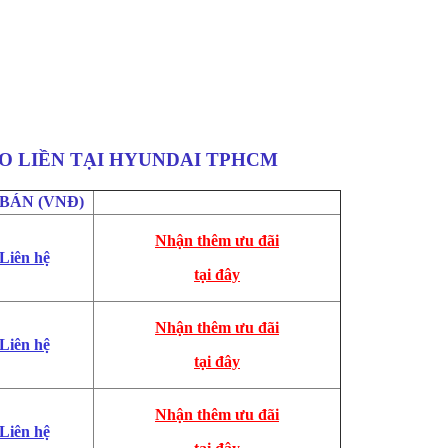
dai Tucson Turbo khuyến mãi
AO LIỀN TẠI HYUNDAI TPHCM
 BÁN (VNĐ)
Nhận thêm ưu đãi
Liên hệ
tại đây
Nhận thêm ưu đãi
Liên hệ
tại đây
Nhận thêm ưu đãi
Liên hệ