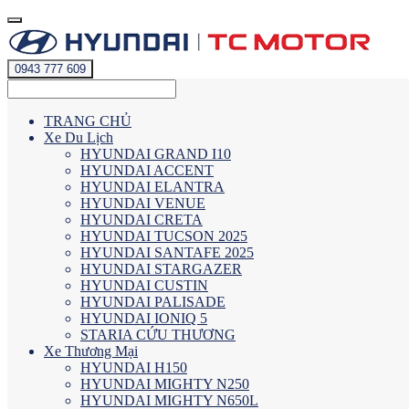
0943 777 609
TRANG CHỦ
Xe Du Lịch
HYUNDAI GRAND I10
HYUNDAI ACCENT
HYUNDAI ELANTRA
HYUNDAI VENUE
HYUNDAI CRETA
HYUNDAI TUCSON 2025
HYUNDAI SANTAFE 2025
HYUNDAI STARGAZER
HYUNDAI CUSTIN
HYUNDAI PALISADE
HYUNDAI IONIQ 5
STARIA CỨU THƯƠNG
Xe Thương Mại
HYUNDAI H150
HYUNDAI MIGHTY N250
HYUNDAI MIGHTY N650L