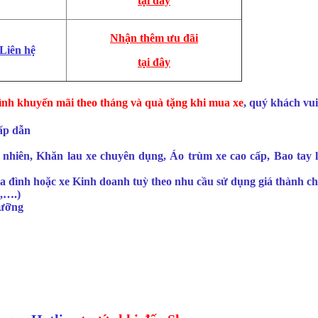
tại đây
Nhận thêm ưu đãi
Liên hệ
tại đây
nh khuyến mãi theo tháng và quà tặng khi mua xe
, quý khách vui
ấp dẫn
hiên, Khăn lau xe chuyên dụng, Áo trùm xe cao cấp, Bao tay lá
đình hoặc xe Kinh doanh tuỳ theo nhu cầu sử dụng giá thành chí
,….)
dưỡng