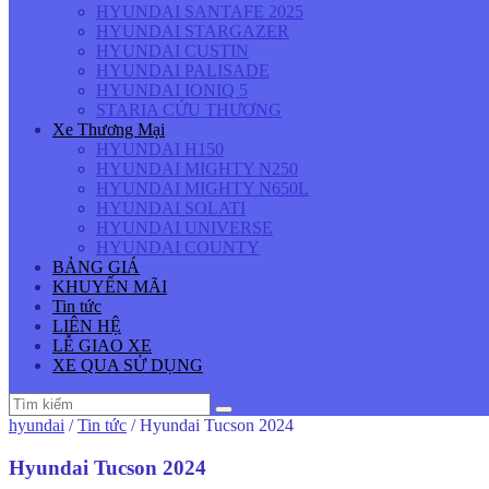
HYUNDAI SANTAFE 2025
HYUNDAI STARGAZER
HYUNDAI CUSTIN
HYUNDAI PALISADE
HYUNDAI IONIQ 5
STARIA CỨU THƯƠNG
Xe Thương Mại
HYUNDAI H150
HYUNDAI MIGHTY N250
HYUNDAI MIGHTY N650L
HYUNDAI SOLATI
HYUNDAI UNIVERSE
HYUNDAI COUNTY
BẢNG GIÁ
KHUYẾN MÃI
Tin tức
LIÊN HỆ
LỄ GIAO XE
XE QUA SỬ DỤNG
hyundai
/
Tin tức
/
Hyundai Tucson 2024
Hyundai Tucson 2024