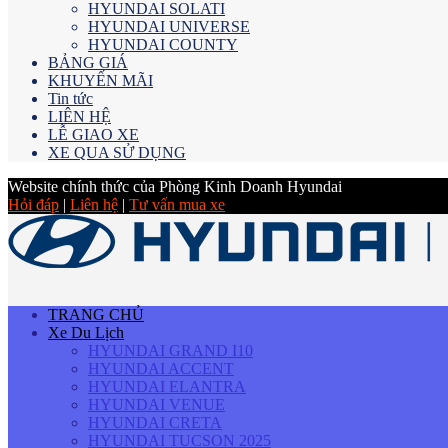
HYUNDAI SOLATI
HYUNDAI UNIVERSE
HYUNDAI COUNTY
BẢNG GIÁ
KHUYẾN MÃI
Tin tức
LIÊN HỆ
LỄ GIAO XE
XE QUA SỬ DỤNG
Website chính thức của Phòng Kinh Doanh Hyundai
Hỏi đáp
|
Liên hệ
|
Tư vấn mua xe
TRANG CHỦ
Xe Du Lịch
HYUNDAI GRAND I10
HYUNDAI ACCENT
HYUNDAI ELANTRA
HYUNDAI VENUE
HYUNDAI CRETA
HYUNDAI TUCSON 2025