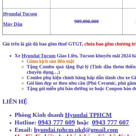
Hyundai Tucson
909.000.000
Máy Dầu
Giá trên là giá đã bao gồm thuế GTGT,
chưa bao gồm chương trì
Xe
Hyundai Tucson
Giao Liền, Tucson khuyến mãi 2024 h
Giảm kịch sàn tiền mặt
Tặng Combo quà tặng Đại lý (Tinh dầu thơm thiên n
chuyên dụng…)
Combo phụ kiện chính hãng hấp dẫn dành cho xe Gia 
Gói làm đẹp xe theo nhu cầu (Phủ Ceramic, phủ gầm
Tặng gói miễn phí bảo dưỡng xe hoặc Coupon bảo 
LIÊN HỆ
Phòng Kinh doanh
Hyundai TPHCM
0943 777 609
0943 777 607
Hotline:
hoặc
Email:
hyundai.tphcm.pkd@gmail.com