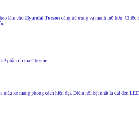
thao làm cho
Hyundai Tucson
càng trẻ trung và mạnh mẽ hơn. Chiều d
ồi.
ết kế phần ốp mạ Chrome
ủa mẫu xe mang phong cách hiện đại. Điểm nổi bật nhất là dải đèn LED